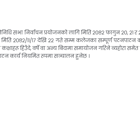
तिनिधि सभा निर्वाचन प्रयोजनको लागि मिति २०८२ फागुन २०, २१ र 
े मिति २०८२/११/१७ देखि २२ गते सम्म कलेजका सम्पूर्ण पठनपाठन कार
कक्षाहरू हिउँदे, वर्षे वा अन्य बिदामा समायोजन गरिने व्यहोरा समे
ाठन कार्य नियमित रूपमा सञ्चालन हुनेछ ।