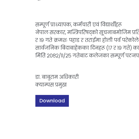
सम्पूर्ण प्राध्यापक, कर्मचारी एवं विद्यार्थीहरू
नेपाल सरकार, मन्त्रिपरिषद्को सूचनाबमोजिम प्र
र १९ गते क्रमशः पहाड र तराईमा होली पर्व परेकोल
सार्वजनिक बिदाबाहेकका दिनहरू (१७ र १९ गते) का 
मिति २०८२/११/२५ गतेबाट कलेजका सम्पूर्ण पठनप
डा. बाबुराम अधिकारी
क्याम्पस प्रमुख
Download